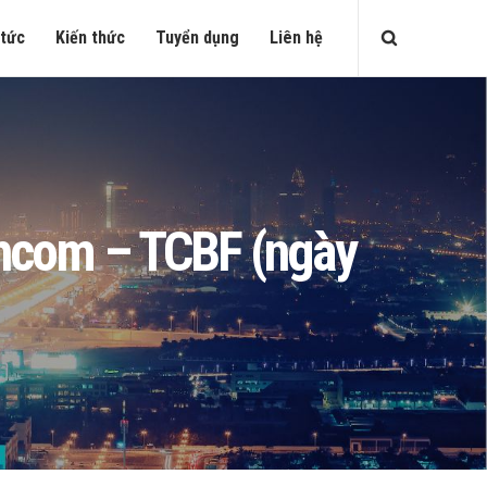
 tức
Kiến thức
Tuyển dụng
Liên hệ
echcom – TCBF (ngày