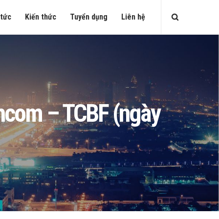
 tức
Kiến thức
Tuyển dụng
Liên hệ
echcom – TCBF (ngày