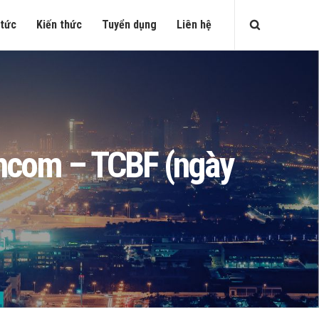
 tức
Kiến thức
Tuyển dụng
Liên hệ
echcom – TCBF (ngày