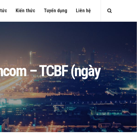
 tức
Kiến thức
Tuyển dụng
Liên hệ
echcom – TCBF (ngày