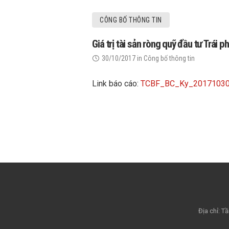
CÔNG BỐ THÔNG TIN
Giá trị tài sản ròng quỹ đầu tư Trá
30/10/2017
in
Công bố thông tin
Link báo cáo:
TCBF_BC_Ky_2017103
Địa chỉ: 