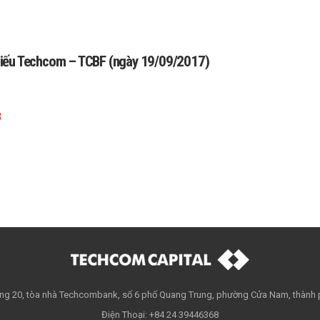
i phiếu Techcom – TCBF (ngày 19/09/2017)
8
Tầng 20, tòa nhà Techcombank, số 6 phố Quang Trung, phường Cửa Nam, thành 
Điện Thoại: +84 24 39446368