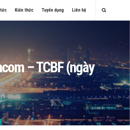
 tức
Kiến thức
Tuyển dụng
Liên hệ
echcom – TCBF (ngày