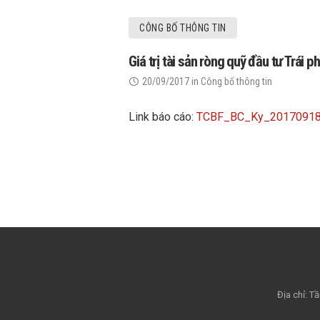
CÔNG BỐ THÔNG TIN
Giá trị tài sản ròng quỹ đầu tư Trá
20/09/2017
in
Công bố thông tin
Link báo cáo:
TCBF_BC_Ky_2017091
Địa chỉ: 