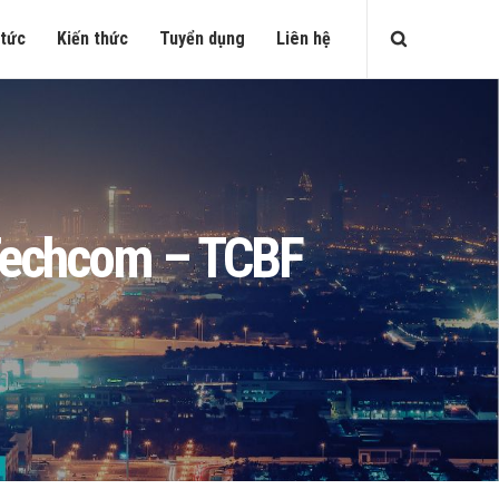
 tức
Kiến thức
Tuyển dụng
Liên hệ
u Techcom – TCBF