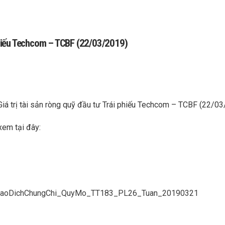
i phiếu Techcom – TCBF (22/03/2019)
Giá trị tài sản ròng quỹ đầu tư Trái phiếu Techcom – TCBF (22/0
xem tại đây:
GiaoDichChungChi_QuyMo_TT183_PL26_Tuan_20190321