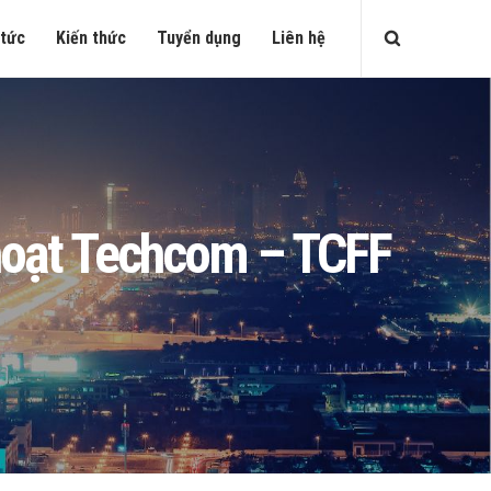
 tức
Kiến thức
Tuyển dụng
Liên hệ
h hoạt Techcom – TCFF