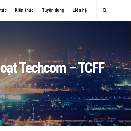
 tức
Kiến thức
Tuyển dụng
Liên hệ
h hoạt Techcom – TCFF