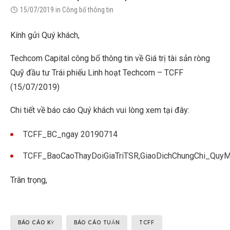
15/07/2019
in
Công bố thông tin
Kính gửi Quý khách,
Techcom Capital công bố thông tin về Giá trị tài sản ròng
Quỹ đầu tư Trái phiếu Linh hoạt Techcom – TCFF
(15/07/2019)
Chi tiết về báo cáo Quý khách vui lòng xem tại đây:
TCFF_BC_ngay 20190714
TCFF_BaoCaoThayDoiGiaTriTSR,GiaoDichChungChi_Qu
Trân trọng,
BÁO CÁO KỲ
BÁO CÁO TUẦN
TCFF