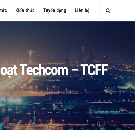
 tức
Kiến thức
Tuyển dụng
Liên hệ
h hoạt Techcom – TCFF