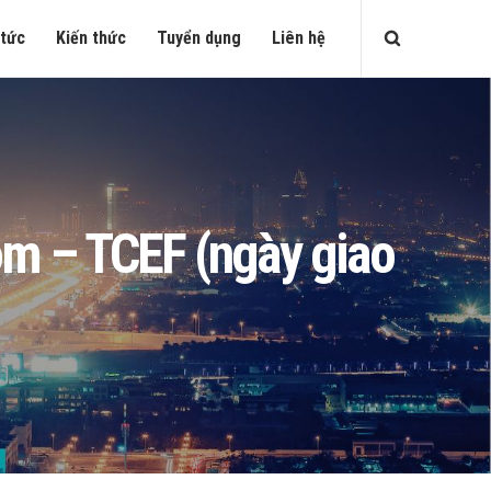
 tức
Kiến thức
Tuyển dụng
Liên hệ
com – TCEF (ngày giao