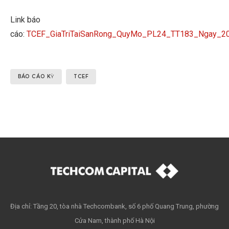
Link báo
cáo:
TCEF_GiaTriTaiSanRong_QuyMo_PL24_TT183_Ngay_2
BÁO CÁO KỲ
TCEF
Địa chỉ: Tầng 20, tòa nhà Techcombank, số 6 phố Quang Trung, phường
Cửa Nam, thành phố Hà Nội