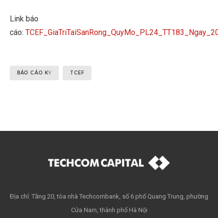
Link báo
cáo:
TCEF_GiaTriTaiSanRong_QuyMo_PL24_TT183_Ngay_2
BÁO CÁO KỲ
TCEF
Địa chỉ: Tầng 20, tòa nhà Techcombank, số 6 phố Quang Trung, phường
Cửa Nam, thành phố Hà Nội