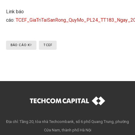
Link báo
cáo:
TCEF_GiaTriTaiSanRong_QuyMo_PL24_TT183_Ngay_2
BÁO CÁO KỲ
TCEF
Địa chỉ: Tầng 20, tòa nhà Techcombank, số 6 phố Quang Trung, phường
Cửa Nam, thành phố Hà Nội