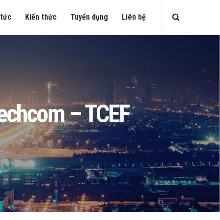
 tức
Kiến thức
Tuyển dụng
Liên hệ
 Techcom – TCEF