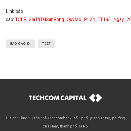
Link báo
cáo:
TCEF_GiaTriTaiSanRong_QuyMo_PL24_TT183_Ngay_2
BÁO CÁO KỲ
TCEF
Địa chỉ: Tầng 20, tòa nhà Techcombank, số 6 phố Quang Trung, phường
Cửa Nam, thành phố Hà Nội