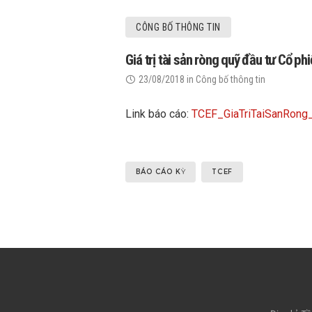
CÔNG BỐ THÔNG TIN
Giá trị tài sản ròng quỹ đầu tư Cổ 
23/08/2018
in
Công bố thông tin
Link báo cáo:
TCEF_GiaTriTaiSanRo
BÁO CÁO KỲ
TCEF