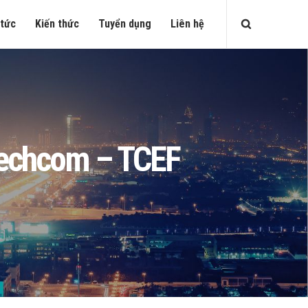
 tức
Kiến thức
Tuyển dụng
Liên hệ
 Techcom – TCEF