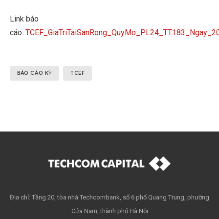
Link báo
cáo:
TCEF_GiaTriTaiSanRong_QuyMo_PL24_TT183_Ngay_2
BÁO CÁO KỲ
TCEF
Địa chỉ: Tầng 20, tòa nhà Techcombank, số 6 phố Quang Trung, phường
Cửa Nam, thành phố Hà Nội