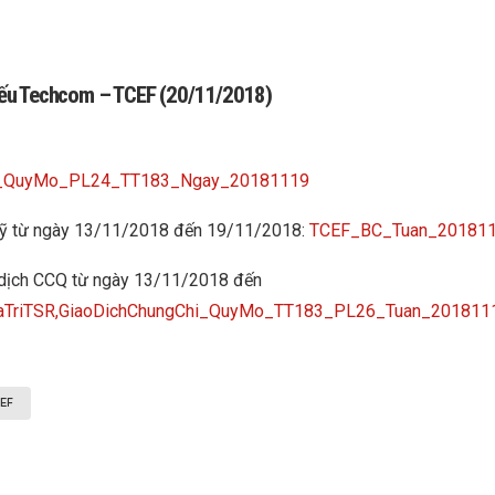
phiếu Techcom – TCEF (20/11/2018)
ng_QuyMo_PL24_TT183_Ngay_20181119
 quỹ từ ngày 13/11/2018 đến 19/11/2018:
TCEF_BC_Tuan_20181
ao dịch CCQ từ ngày 13/11/2018 đến
aTriTSR,GiaoDichChungChi_QuyMo_TT183_PL26_Tuan_201811
EF