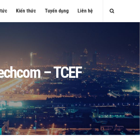
 tức
Kiến thức
Tuyển dụng
Liên hệ
 Techcom – TCEF