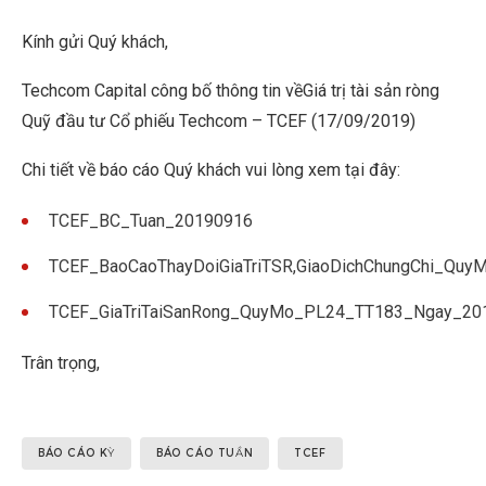
Kính gửi Quý khách,
Techcom Capital công bố thông tin vềGiá trị tài sản ròng
Quỹ đầu tư Cổ phiếu Techcom – TCEF (17/09/2019)
Chi tiết về báo cáo Quý khách vui lòng xem tại đây:
TCEF_BC_Tuan_20190916
TCEF_BaoCaoThayDoiGiaTriTSR,GiaoDichChungChi_Qu
TCEF_GiaTriTaiSanRong_QuyMo_PL24_TT183_Ngay_20
Trân trọng,
BÁO CÁO KỲ
BÁO CÁO TUẦN
TCEF