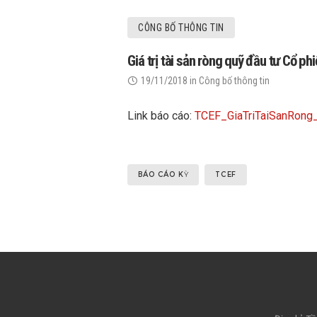
CÔNG BỐ THÔNG TIN
Giá trị tài sản ròng quỹ đầu tư Cổ 
19/11/2018
in
Công bố thông tin
Link báo cáo:
TCEF_GiaTriTaiSanRo
BÁO CÁO KỲ
TCEF