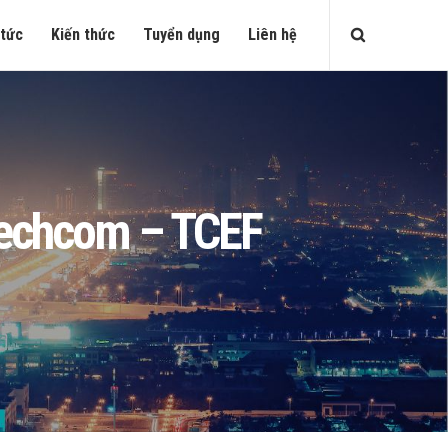
 tức
Kiến thức
Tuyển dụng
Liên hệ
 Techcom – TCEF