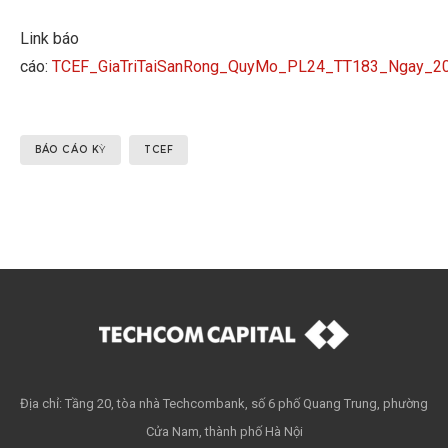
Link báo
cáo:
TCEF_GiaTriTaiSanRong_QuyMo_PL24_TT183_Ngay_2
BÁO CÁO KỲ
TCEF
Địa chỉ: Tầng 20, tòa nhà Techcombank, số 6 phố Quang Trung, phường
Cửa Nam, thành phố Hà Nội