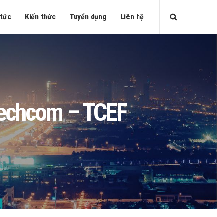
 tức
Kiến thức
Tuyển dụng
Liên hệ
 Techcom – TCEF