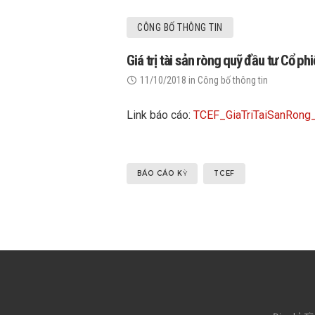
CÔNG BỐ THÔNG TIN
Giá trị tài sản ròng quỹ đầu tư Cổ 
11/10/2018
in
Công bố thông tin
Link báo cáo:
TCEF_GiaTriTaiSanRo
BÁO CÁO KỲ
TCEF