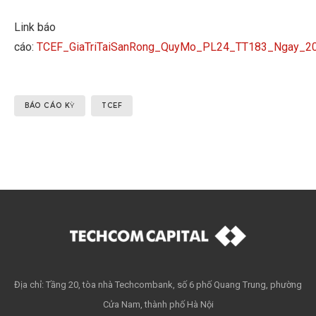
Link báo
cáo:
TCEF_GiaTriTaiSanRong_QuyMo_PL24_TT183_Ngay_2
BÁO CÁO KỲ
TCEF
Địa chỉ: Tầng 20, tòa nhà Techcombank, số 6 phố Quang Trung, phường
Cửa Nam, thành phố Hà Nội