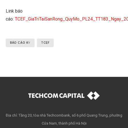
Link báo
cáo:
TCEF_GiaTriTaiSanRong_QuyMo_PL24_TT183_Ngay_2
BÁO CÁO KỲ
TCEF
Địa chỉ: Tầng 20, tòa nhà Techcombank, số 6 phố Quang Trung, phường
Cửa Nam, thành phố Hà Nội