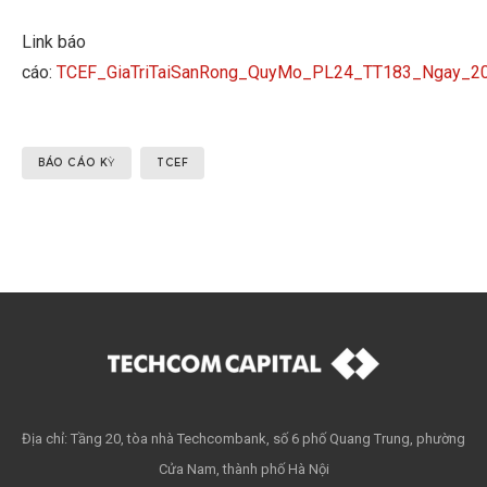
Link báo
cáo:
TCEF_GiaTriTaiSanRong_QuyMo_PL24_TT183_Ngay_2
BÁO CÁO KỲ
TCEF
Địa chỉ: Tầng 20, tòa nhà Techcombank, số 6 phố Quang Trung, phường
Cửa Nam, thành phố Hà Nội