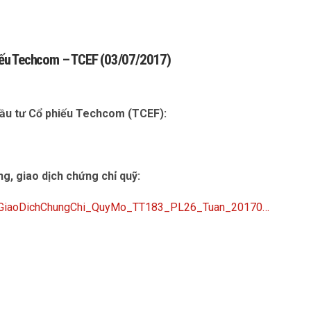
phiếu Techcom – TCEF (03/07/2017)
 đầu tư Cổ phiếu Techcom (TCEF):
òng, giao dịch chứng chỉ quỹ:
,GiaoDichChungChi_QuyMo_TT183_PL26_Tuan_20170…