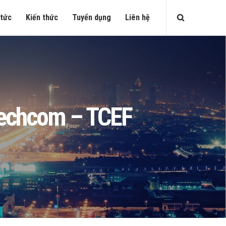
 tức
Kiến thức
Tuyển dụng
Liên hệ
 Techcom – TCEF