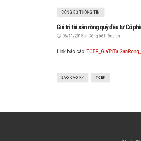
CÔNG BỐ THÔNG TIN
Giá trị tài sản ròng quỹ đầu tư Cổ 
05/11/2018
in
Công bố thông tin
Link báo cáo:
TCEF_GiaTriTaiSanRo
BÁO CÁO KỲ
TCEF