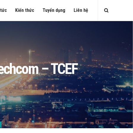
 tức
Kiến thức
Tuyển dụng
Liên hệ
 Techcom – TCEF