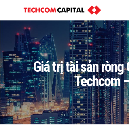
Giá trị tài sản ròn
Techcom –