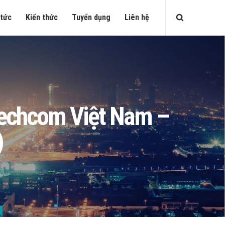
 tức
Kiến thức
Tuyển dụng
Liên hệ
 Techcom Việt Nam –
)