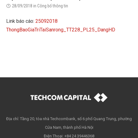
28/09/2018
in
Công bố thông tin
Link báo cáo:
25092018
ThongBaoGiaTriTaiSanrong_TT228_PL25_DangHD
Địa chỉ: Tầng 20, tòa nhà Techcombank, số 6 phố Quang Trung, phường
Cửa Nam, thành phố Hà Nội
Điện Thoại: +84 24 39446368