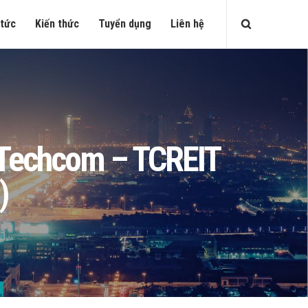
 tức
Kiến thức
Tuyển dụng
Liên hệ
n Techcom – TCREIT
)