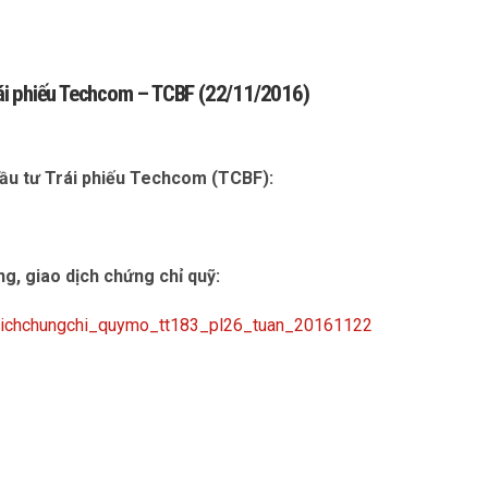
 Trái phiếu Techcom – TCBF (22/11/2016)
 đầu tư Trái phiếu Techcom (TCBF):
òng, giao dịch chứng chỉ quỹ:
aodichchungchi_quymo_tt183_pl26_tuan_20161122