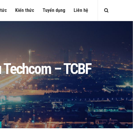
 tức
Kiến thức
Tuyển dụng
Liên hệ
iếu Techcom – TCBF