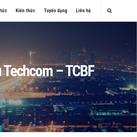
 tức
Kiến thức
Tuyển dụng
Liên hệ
iếu Techcom – TCBF