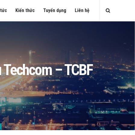
 tức
Kiến thức
Tuyển dụng
Liên hệ
iếu Techcom – TCBF