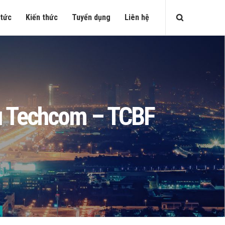
 tức
Kiến thức
Tuyển dụng
Liên hệ
iếu Techcom – TCBF