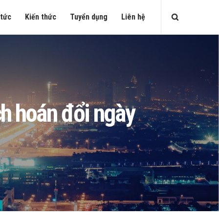
 tức
Kiến thức
Tuyển dụng
Liên hệ
h hoán đổi ngày