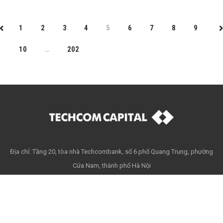
1
2
3
4
5
6
7
8
9
PREV
N
10
…
202
Địa chỉ: Tầng 20, tòa nhà Techcombank, số 6 phố Quang Trung, phường
Cửa Nam, thành phố Hà Nội
Điện Thoại: +84 24 39446368
Copyright © 2026 - Techcom Capital. All rights reserved. -
Thông báo
bảo mật và riêng tư dữ liệu