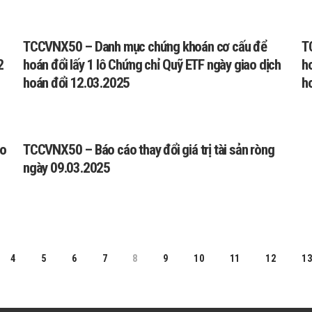
TCCVNX50 – Danh mục chứng khoán cơ cấu để
T
2
hoán đổi lấy 1 lô Chứng chỉ Quỹ ETF ngày giao dịch
ho
hoán đổi 12.03.2025
h
ho
TCCVNX50 – Báo cáo thay đổi giá trị tài sản ròng
ngày 09.03.2025
4
5
6
7
8
9
10
11
12
1