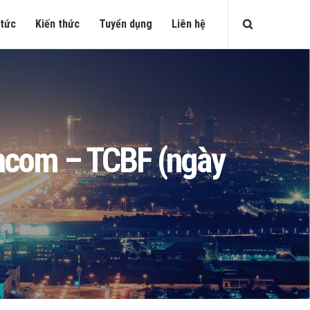
 tức
Kiến thức
Tuyển dụng
Liên hệ
echcom – TCBF (ngày